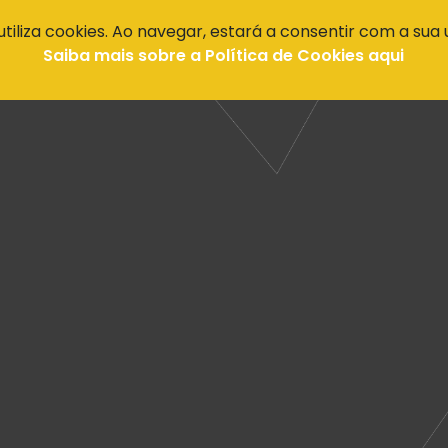
 utiliza cookies. Ao navegar, estará a consentir com a sua u
UE FAZER
ONDE COMER
ONDE DORMIR
ONDE COMPRAR
ESSEN
Saiba mais sobre a Política de Cookies aqui