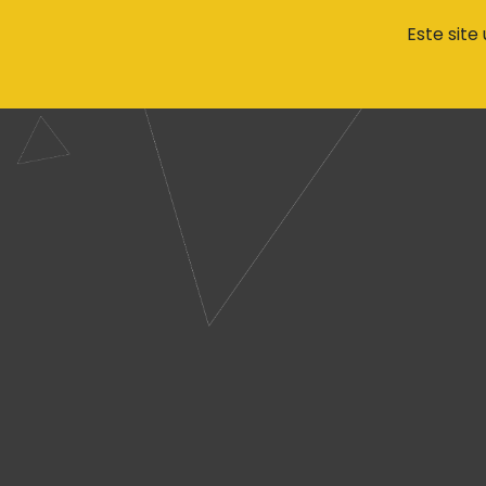
Este site
AGENDA
O Q
Odivelas