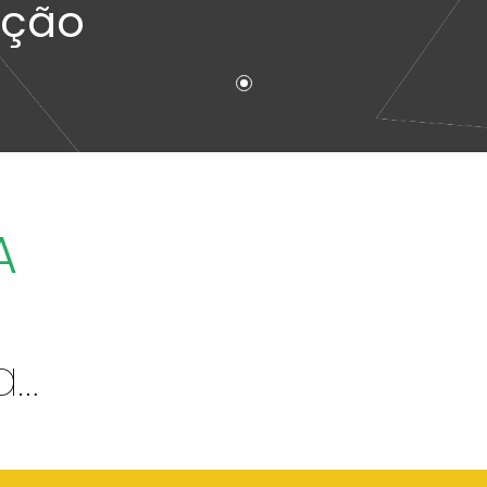
ação
A
Sem Informação