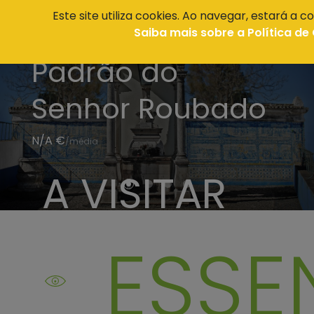
Este site utiliza cookies. Ao navegar, estará a c
Odivelas
>
Saiba mais sobre a Política de
Padrão do
Senhor Roubado
N/A €
/média
A VISITAR
ESSE