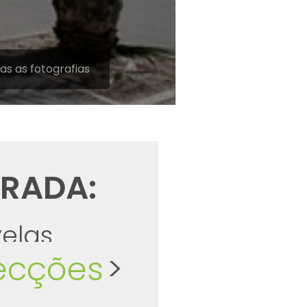
as as fotografias
RADA:
elas
ecções
>