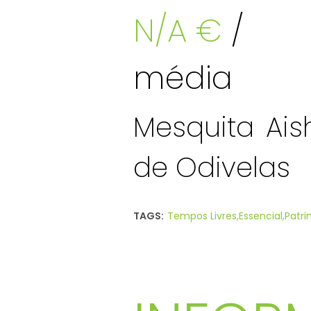
N/A €
/
média
Mesquita Ais
de Odivelas
TAGS:
Tempos Livres,
Essencial,
Patri