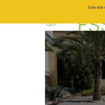
Este site
AGENDA
O QUE
Odivelas
ES