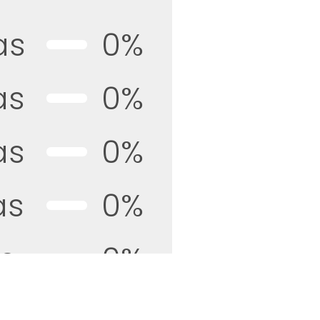
as
0%
as
0%
as
0%
as
0%
as
0%