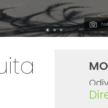
Tod
ita
MO
Odiv
Dir