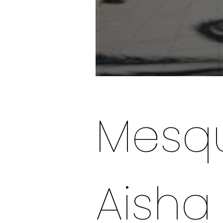
Mesqu
Aisha