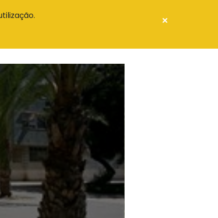
PT
tilização.
L
ROTEIROS
ENTIDADE