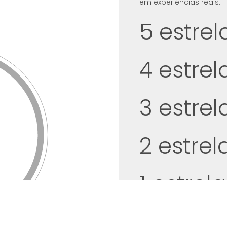
em experiências reais.
5 estrel
4 estrel
3 estrel
2 estrel
1 estrel