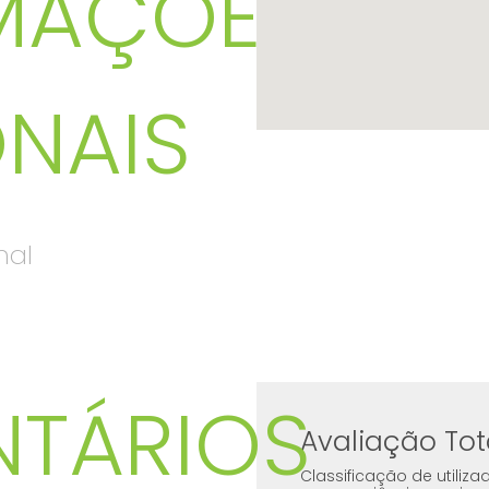
MAÇÕES
ONAIS
nal
TÁRIOS
Avaliação Tot
Classificação de utili