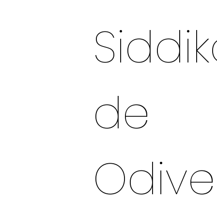
Siddi
de
Odive