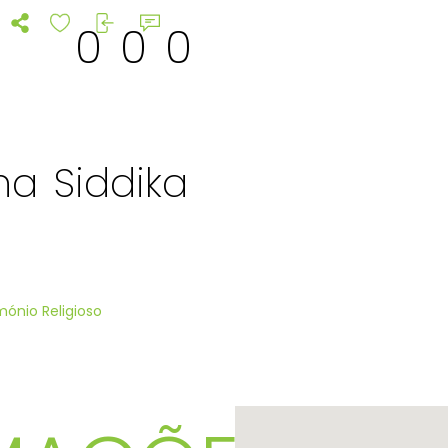
0
0
0
ha Siddika
mónio Religioso