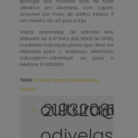
tipologia dos moinhos fixos de torre
cilíndrica em alvenaria, com capelo
amovível por meio de sarilho interior. É
um moinho de um piso e loja.
Visitas orientadas, de entrada livre,
efetuam-se à 4ª feira das 10h00 às 12h00,
mediante marcação prévia que deve ser
efetuada para o endereço eletrónico
cultura@cm-odivelas.pt ou para o
telefone 21 9320800.
TAGS:
Ar Livre,
Tempos Livres,
História,
Cultura
cultura@c
219320800
odivelas.pt