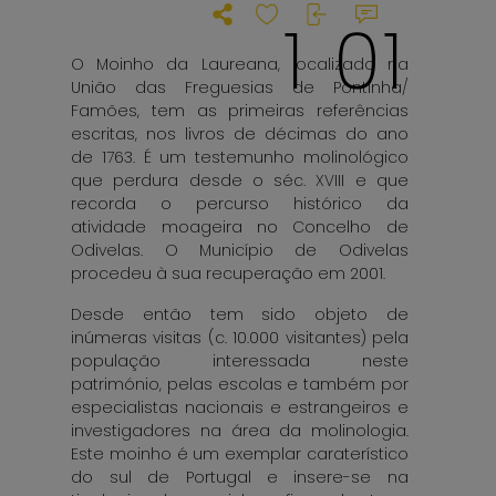
1
0
1
O Moinho da Laureana, localizado na
União das Freguesias de Pontinha/
Famões, tem as primeiras referências
escritas, nos livros de décimas do ano
de 1763. É um testemunho molinológico
que perdura desde o séc. XVIII e que
recorda o percurso histórico da
atividade moageira no Concelho de
Odivelas. O Município de Odivelas
procedeu à sua recuperação em 2001.
Desde então tem sido objeto de
inúmeras visitas (c. 10.000 visitantes) pela
população interessada neste
património, pelas escolas e também por
especialistas nacionais e estrangeiros e
investigadores na área da molinologia.
Este moinho é um exemplar caraterístico
do sul de Portugal e insere-se na