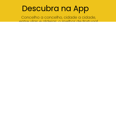
Descubra na App
Concelho a concelho, cidade a cidade,
entre vilas e aldeias, o melhor de Portugal,
no seu smartphone.
ROTEIROS
O QUE FAZER
AGENDA
ONDE COMER
ESSENCIAL
ONDE DORMIR