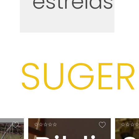
estrelas
SUGER
★
☆
★
☆
★
☆
★
☆
★
☆
★
☆
★
☆
★
☆