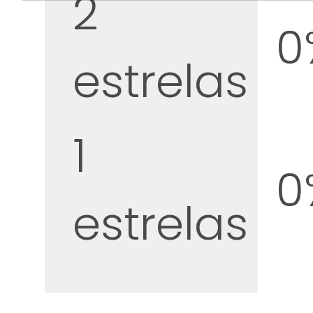
2
0
estrelas
1
0
estrelas