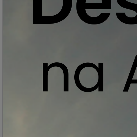
De
TAGS:
Desporto,
Tempos Livres,
Cultura
219800214
secretari
na 