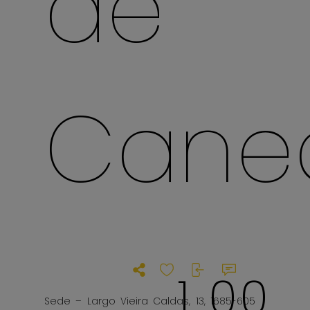
de
Cane
1
0
0
Sede – Largo Vieira Caldas, 13, 1685-605