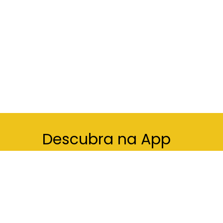
Descubra na App
Concelho a concelho, cidade a cidade,
entre vilas e aldeias, o melhor de Portugal,
no seu smartphone.