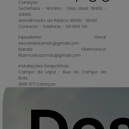
Caneças
Secretaria - Horário - Dias úteis: 16H00 -
20H00
Atendimento ao Público: 16H30 - 19H30
Contacto - Telefone - 219 800 214
Expediente Geral:
secretaria.smdc@gmail.com
Banda Filarmónica:
filarmonica.smdc@gmail.com
Instalações Desportivas
Campo da Lapa - Rua do Campo da
Bola
1685-571 Caneças.
Departamento de Futebol
Horário: Dias úteis: 17H00 - 20H00 |
Atendimento ao Público: 17H30 - 19H30
Contacto - Telefone - 219 806 974
e-mail: futebol.smdc@gmail.com;
smdcanecas@afl.pt